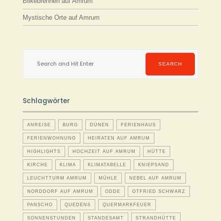
Biikebrennen auf Amrum
Mystische Orte auf Amrum
Search
for:
SEARCH
Schlagwörter
ANREISE
BURG
DÜNEN
FERIENHAUS
FERIENWOHNUNG
HEIRATEN AUF AMRUM
HIGHLIGHTS
HOCHZEIT AUF AMRUM
HÜTTE
KIRCHE
KLIMA
KLIMATABELLE
KNIEPSAND
LEUCHTTURM AMRUM
MÜHLE
NEBEL AUF AMRUM
NORDDORF AUF AMRUM
ODDE
OTFRIED SCHWARZ
PANSCHO
QUEDENS
QUERMARKFEUER
SONNENSTUNDEN
STANDESAMT
STRANDHÜTTE