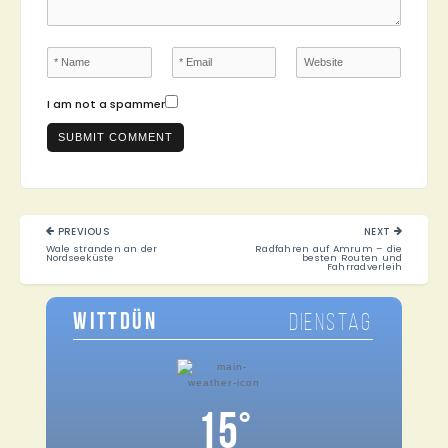
I am not a spammer
Beitragsnavigation
PREVIOUS
NEXT
PREVIOUS
NEXT
Wale stranden an der
Radfahren auf Amrum – die
POST:
POST:
Nordseeküste
besten Routen und
Fahrradverleih
WITTDÜN
DIENSTAG
15°