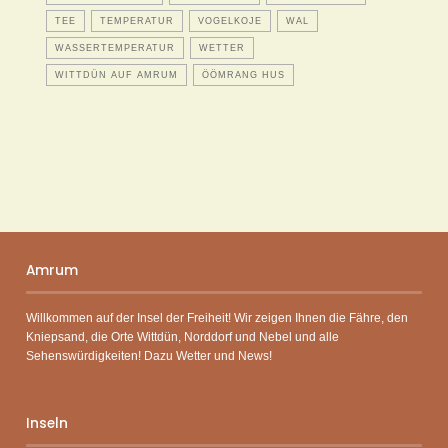
TEE
TEMPERATUR
VOGELKOJE
WAL
WASSERTEMPERATUR
WETTER
WITTDÜN AUF AMRUM
ÖÖMRANG HUS
Amrum
Willkommen auf der Insel der Freiheit! Wir zeigen Ihnen die Fähre, den
Kniepsand, die Orte Wittdün, Norddorf und Nebel und alle
Sehenswürdigkeiten! Dazu Wetter und News!
Inseln