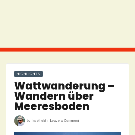
HIGHLIGHTS
Wattwanderung –
Wandern über
Meeresboden
on
by
Inselheld
Leave a Comment
Wattwanderung
–
Wandern
über
Meeresboden