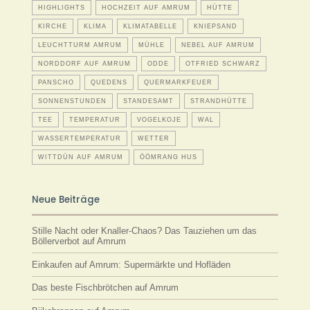
HIGHLIGHTS
HOCHZEIT AUF AMRUM
HÜTTE
KIRCHE
KLIMA
KLIMATABELLE
KNIEPSAND
LEUCHTTURM AMRUM
MÜHLE
NEBEL AUF AMRUM
NORDDORF AUF AMRUM
ODDE
OTFRIED SCHWARZ
PANSCHO
QUEDENS
QUERMARKFEUER
SONNENSTUNDEN
STANDESAMT
STRANDHÜTTE
TEE
TEMPERATUR
VOGELKOJE
WAL
WASSERTEMPERATUR
WETTER
WITTDÜN AUF AMRUM
ÖÖMRANG HUS
Neue Beiträge
Stille Nacht oder Knaller-Chaos? Das Tauziehen um das
Böllerverbot auf Amrum
Einkaufen auf Amrum: Supermärkte und Hofläden
Das beste Fischbrötchen auf Amrum