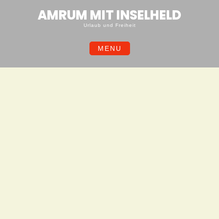
Skip
AMRUM MIT INSELHELD
to
content
Urlaub und Freiheit
MENU