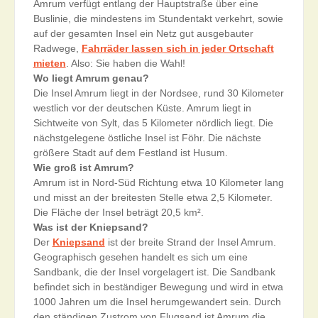
Amrum verfügt entlang der Hauptstraße über eine
Buslinie, die mindestens im Stundentakt verkehrt, sowie
auf der gesamten Insel ein Netz gut ausgebauter
Radwege,
Fahrräder lassen sich in jeder Ortschaft
mieten
. Also: Sie haben die Wahl!
Wo liegt Amrum genau?
Die Insel Amrum liegt in der Nordsee, rund 30 Kilometer
westlich vor der deutschen Küste. Amrum liegt in
Sichtweite von Sylt, das 5 Kilometer nördlich liegt. Die
nächstgelegene östliche Insel ist Föhr. Die nächste
größere Stadt auf dem Festland ist Husum.
Wie groß ist Amrum?
Amrum ist in Nord-Süd Richtung etwa 10 Kilometer lang
und misst an der breitesten Stelle etwa 2,5 Kilometer.
Die Fläche der Insel beträgt 20,5 km².
Was ist der Kniepsand?
Der
Kniepsand
ist der breite Strand der Insel Amrum.
Geographisch gesehen handelt es sich um eine
Sandbank, die der Insel vorgelagert ist. Die Sandbank
befindet sich in beständiger Bewegung und wird in etwa
1000 Jahren um die Insel herumgewandert sein. Durch
den ständigen Zustrom von Flugsand ist Amrum die