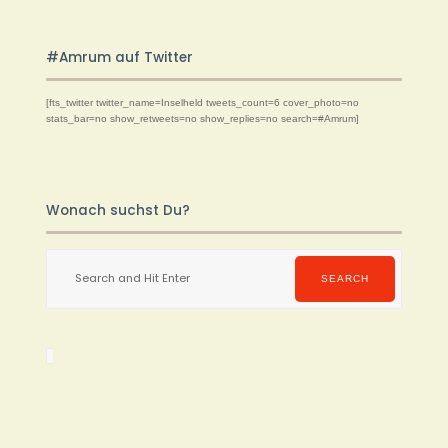
#Amrum auf Twitter
[fts_twitter twitter_name=Inselheld tweets_count=6 cover_photo=no
stats_bar=no show_retweets=no show_replies=no search=#Amrum]
Wonach suchst Du?
Search
for:
SEARCH