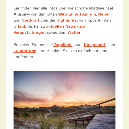
Sie finden hier alle Infos über die schöne Nordseeinsel
Amrum
– von den Orten
Wittdün auf Amrum
,
Nebel
und
Norddorf
über die
Highlights
, von Tipps für den
Urlaub
bis hin zu
aktuellen News und
Veranstaltungen
sowie dem
Wetter
.
Begleiten Sie uns zur
Vogelkoje
, zum
Kniepsand
, zum
Leuchtturm
– oder halten Sie sich einfach auf dem
Laufenden.