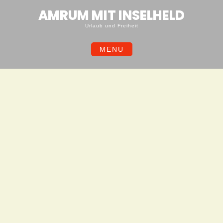
Skip
AMRUM MIT INSELHELD
to
content
Urlaub und Freiheit
MENU