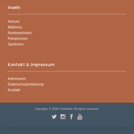
l
Inseln
e
e
r
Amrum
.
Mallorca
Nordseeinseln
Peloponnes
Sardinien
Kontakt & Impressum
Impressum
Datenschutzerklärung
Kontakt
Copyright © 2026
Inselheld
. All rights reserved.
Twitter
Instagram
Facebook
YouTube