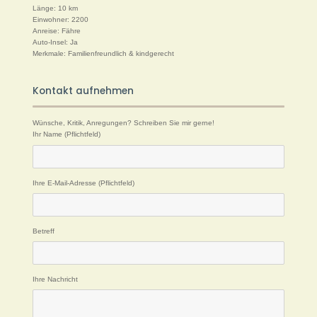
Länge: 10 km
Einwohner: 2200
Anreise: Fähre
Auto-Insel: Ja
Merkmale: Familienfreundlich & kindgerecht
Kontakt aufnehmen
Wünsche, Kritik, Anregungen? Schreiben Sie mir gerne!
Ihr Name (Pflichtfeld)
Ihre E-Mail-Adresse (Pflichtfeld)
Betreff
Ihre Nachricht