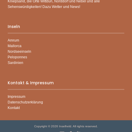
Kniepsand, die Orte Wittdün, Norddorf und Nebel und alle
Sehenswürdigkeiten! Dazu Wetter und News!
Inseln
Amrum
Mallorca
Nordseeinseln
Peloponnes
Sardinien
Kontakt & Impressum
Impressum
Datenschutzerklärung
Kontakt
Copyright © 2026
Inselheld
. All rights reserved.