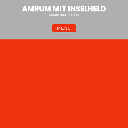
Skip
AMRUM MIT INSELHELD
to
content
Urlaub und Freiheit
MENU