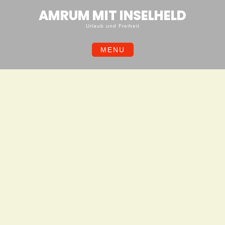
Skip
AMRUM MIT INSELHELD
to
content
Urlaub und Freiheit
MENU