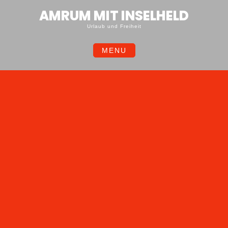
Skip
AMRUM MIT INSELHELD
to
content
Urlaub und Freiheit
MENU