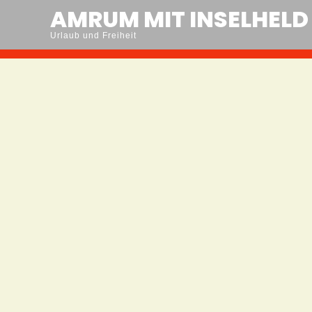
Skip
AMRUM MIT INSELHELD
to
Urlaub und Freiheit
content