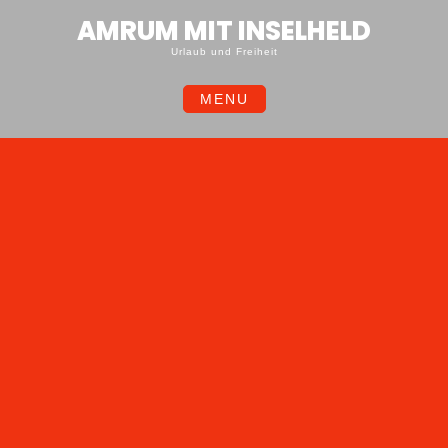
Skip
AMRUM MIT INSELHELD
to
content
Urlaub und Freiheit
MENU