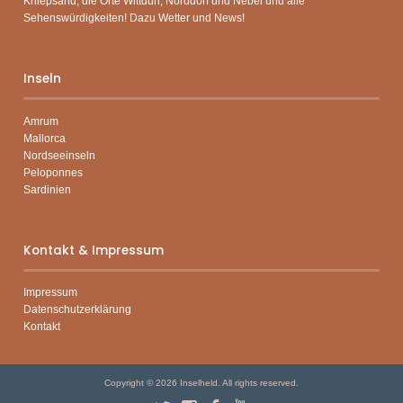
Kniepsand, die Orte Wittdün, Norddorf und Nebel und alle
Sehenswürdigkeiten! Dazu Wetter und News!
Inseln
Amrum
Mallorca
Nordseeinseln
Peloponnes
Sardinien
Kontakt & Impressum
Impressum
Datenschutzerklärung
Kontakt
Copyright © 2026
Inselheld
. All rights reserved.