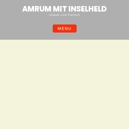
Skip
AMRUM MIT INSELHELD
to
content
Urlaub und Freiheit
MENU