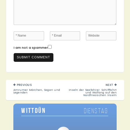
I am not a spammer
Beitragsnavigation
PREVIOUS
NEXT
PREVIOUS
NEXT
Amrumer Märchen, Sagen und
Inseln der Seefahrer: Schifffahrt
POST:
POST:
Legenden
und Walfang auf den
Nordfriesischen Inseln
WITTDÜN
DIENSTAG