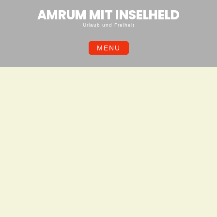
Skip
AMRUM MIT INSELHELD
to
content
Urlaub und Freiheit
MENU