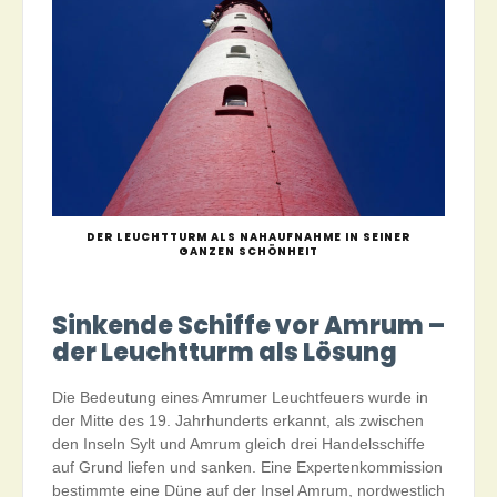
DER LEUCHTTURM ALS NAHAUFNAHME IN SEINER
GANZEN SCHÖNHEIT
Sinkende Schiffe vor Amrum –
der Leuchtturm als Lösung
Die Bedeutung eines Amrumer Leuchtfeuers wurde in
der Mitte des 19. Jahrhunderts erkannt, als zwischen
den Inseln Sylt und Amrum gleich drei Handelsschiffe
auf Grund liefen und sanken. Eine Expertenkommission
bestimmte eine Düne auf der Insel Amrum, nordwestlich