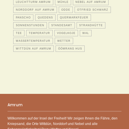
LEUCHTTURM AMRUM
MÜHLE
NEBEL AUF AMRUM
NORDDORF AUF AMRUM
ODDE
OTFRIED SCHWARZ
PANSCHO
QUEDENS
QUERMARKFEUER
SONNENSTUNDEN
STANDESAMT
STRANDHÜTTE
TEE
TEMPERATUR
VOGELKOJE
WAL
WASSERTEMPERATUR
WETTER
WITTDÜN AUF AMRUM
ÖÖMRANG HUS
Amrum
Willkommen auf der Insel der Freiheit! Wir zeigen Ihnen die Fähre, den
Kniepsand, die Orte Wittdün, Norddorf und Nebel und alle