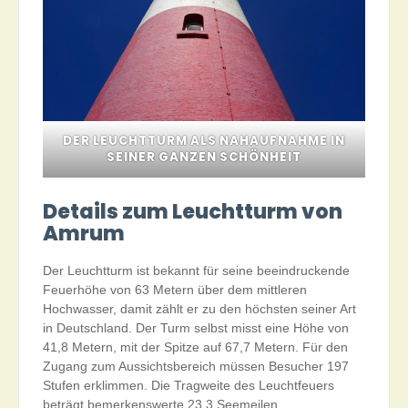
DER LEUCHTTURM ALS NAHAUFNAHME IN
SEINER GANZEN SCHÖNHEIT
Details zum Leuchtturm von
Amrum
Der Leuchtturm ist bekannt für seine beeindruckende
Feuerhöhe von 63 Metern über dem mittleren
Hochwasser, damit zählt er zu den höchsten seiner Art
in Deutschland. Der Turm selbst misst eine Höhe von
41,8 Metern, mit der Spitze auf 67,7 Metern. Für den
Zugang zum Aussichtsbereich müssen Besucher 197
Stufen erklimmen. Die Tragweite des Leuchtfeuers
beträgt bemerkenswerte 23,3 Seemeilen.