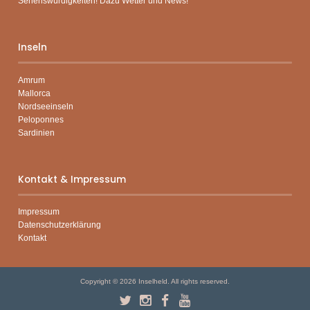
Sehenswürdigkeiten! Dazu Wetter und News!
Inseln
Amrum
Mallorca
Nordseeinseln
Peloponnes
Sardinien
Kontakt & Impressum
Impressum
Datenschutzerklärung
Kontakt
Copyright © 2026
Inselheld
. All rights reserved.
Twitter
Instagram
Facebook
YouTube