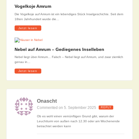
Vogelkoje Amrum
Die Vogelkoje auf Amrum ist ein lebendiges Stück Inselgeschichte. Seit dem
18ten Jahrhundert wurde die…
Jetzt lesen
Nebel auf Amrum – Gediegenes Inselleben
Nebel liegt über Amrum… Falsch – Nebel liegt auf Amrum, und zwar ziemlich
genau in…
Jetzt lesen
Onascht
Commented on 5. September 2025
REPLY
Ob es wohl einen vernünftigen Grund gibt, warum der
Leuchtturm von außen nach 12.30 oder am Wochenende
betrachtet werden kann