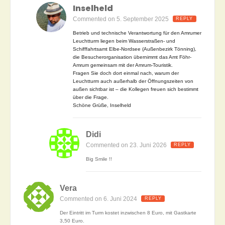
Inselheld
Commented on 5. September 2025
REPLY
Betrieb und technische Verantwortung für den Amrumer
Leuchtturm liegen beim Wasserstraßen- und
Schifffahrtsamt Elbe-Nordsee (Außenbezirk Tönning),
die Besucherorganisation übernimmt das Amt Föhr-
Amrum gemeinsam mit der Amrum-Touristik.
Fragen Sie doch dort einmal nach, warum der
Leuchtturm auch außerhalb der Öffnungszeiten von
außen sichtbar ist – die Kollegen freuen sich bestimmt
über die Frage.
Schöne Grüße, Inselheld
Didi
Commented on 23. Juni 2026
REPLY
Big Smile !!
Vera
Commented on 6. Juni 2024
REPLY
Der Eintritt im Turm kostet inzwischen 8 Euro, mit Gastkarte
3,50 Euro.