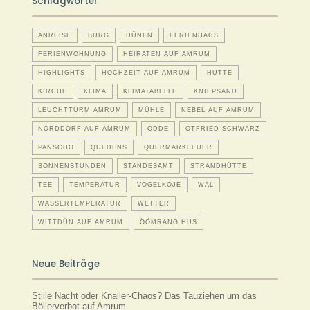
Schlagwörter
ANREISE
BURG
DÜNEN
FERIENHAUS
FERIENWOHNUNG
HEIRATEN AUF AMRUM
HIGHLIGHTS
HOCHZEIT AUF AMRUM
HÜTTE
KIRCHE
KLIMA
KLIMATABELLE
KNIEPSAND
LEUCHTTURM AMRUM
MÜHLE
NEBEL AUF AMRUM
NORDDORF AUF AMRUM
ODDE
OTFRIED SCHWARZ
PANSCHO
QUEDENS
QUERMARKFEUER
SONNENSTUNDEN
STANDESAMT
STRANDHÜTTE
TEE
TEMPERATUR
VOGELKOJE
WAL
WASSERTEMPERATUR
WETTER
WITTDÜN AUF AMRUM
ÖÖMRANG HUS
Neue Beiträge
Stille Nacht oder Knaller-Chaos? Das Tauziehen um das
Böllerverbot auf Amrum