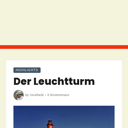
HIGHLIGHTS
Der Leuchtturm
zu
by
Inselheld
6 Kommentare
Der
Leuchtturm