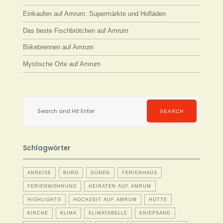
Einkaufen auf Amrum: Supermärkte und Hofläden
Das beste Fischbrötchen auf Amrum
Biikebrennen auf Amrum
Mystische Orte auf Amrum
Search
for:
SEARCH
Schlagwörter
ANREISE
BURG
DÜNEN
FERIENHAUS
FERIENWOHNUNG
HEIRATEN AUF AMRUM
HIGHLIGHTS
HOCHZEIT AUF AMRUM
HÜTTE
KIRCHE
KLIMA
KLIMATABELLE
KNIEPSAND