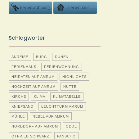
Schlagwörter
ANREISE
BURG
DÜNEN
FERIENHAUS
FERIENWOHNUNG
HEIRATEN AUF AMRUM
HIGHLIGHTS
HOCHZEIT AUF AMRUM
HÜTTE
KIRCHE
KLIMA
KLIMATABELLE
KNIEPSAND
LEUCHTTURM AMRUM
MÜHLE
NEBEL AUF AMRUM
NORDDORF AUF AMRUM
ODDE
OTFRIED SCHWARZ
PANSCHO