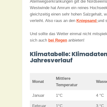
Atemwegserkrankungen gilt die Nordseeinse
Westwinde hat Amrum ein reines Hochseekli
gleichzeitig einen sehr hohen Salzgehalt,
verleiht. Also raus an den
Kniepsand
und 
Und sollte das Wetter einmal nicht mitspiel
sich auch
bei Regen
anbieten!
Klimatabelle: Klimadaten
Jahresverlauf
Mittlere
Monat
Wasse
Temperatur
Januar
1°C
4 °C
Februar
1°C
3 °C