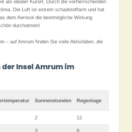
l als idealer Kurort. Durch die vorherrschenden
ma. Die Luft ist extrem schadstoffarm und hat
 was dem Aerosol die bestmögliche Wirkung
schön durchatmen!
en – auf Amrum finden Sie viele Aktivitäten, die
 der Insel Amrum im
rtemperatur
Sonnenstunden
Regentage
2
12
3
8