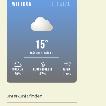
WITTDÜN
DIENSTAG
15°
MÄSSIG BEWÖLKT
WOLKEN
FEUCHTIGKEIT
WIND
50%
67%
11
M/S
Unterkunft finden