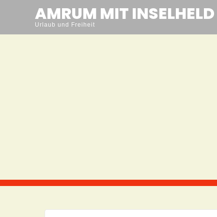
Skip
AMRUM MIT INSELHELD
to
Urlaub und Freiheit
content