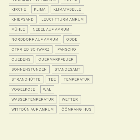
KIRCHE
KLIMA
KLIMATABELLE
KNIEPSAND
LEUCHTTURM AMRUM
MÜHLE
NEBEL AUF AMRUM
NORDDORF AUF AMRUM
ODDE
OTFRIED SCHWARZ
PANSCHO
QUEDENS
QUERMARKFEUER
SONNENSTUNDEN
STANDESAMT
STRANDHÜTTE
TEE
TEMPERATUR
VOGELKOJE
WAL
WASSERTEMPERATUR
WETTER
WITTDÜN AUF AMRUM
ÖÖMRANG HUS